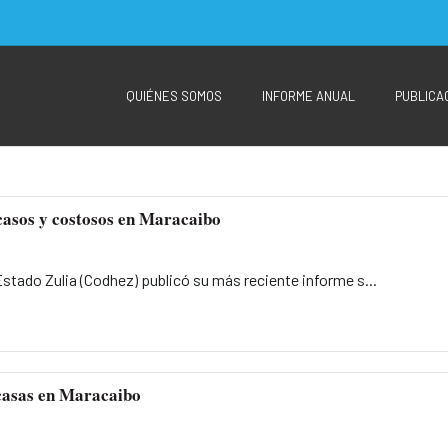
QUIÉNES SOMOS
INFORME ANUAL
PUBLICA
casos y costosos en Maracaibo
tado Zulia (Codhez) publicó su más reciente informe s...
scasas en Maracaibo