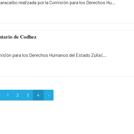
racaibo realizada por la Comisión para los Derechos Hu...
ntario de Codhez
isión para los Derechos Humanos del Estado Zulia (...
1
2
3
4
›