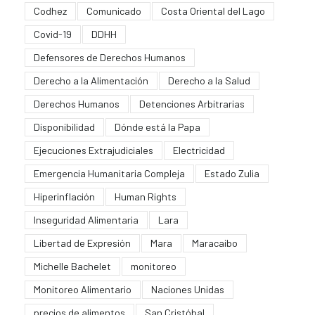
Codhez
Comunicado
Costa Oriental del Lago
Covid-19
DDHH
Defensores de Derechos Humanos
Derecho a la Alimentación
Derecho a la Salud
Derechos Humanos
Detenciones Arbitrarias
Disponibilidad
Dónde está la Papa
Ejecuciones Extrajudiciales
Electricidad
Emergencia Humanitaria Compleja
Estado Zulia
Hiperinflación
Human Rights
Inseguridad Alimentaria
Lara
Libertad de Expresión
Mara
Maracaibo
Michelle Bachelet
monitoreo
Monitoreo Alimentario
Naciones Unidas
precios de alimentos
San Cristóbal