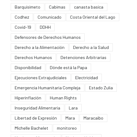
Barquisimeto
Cabimas
canasta basica
Codhez
Comunicado
Costa Oriental del Lago
Covid-19
DDHH
Defensores de Derechos Humanos
Derecho a la Alimentación
Derecho a la Salud
Derechos Humanos
Detenciones Arbitrarias
Disponibilidad
Dónde está la Papa
Ejecuciones Extrajudiciales
Electricidad
Emergencia Humanitaria Compleja
Estado Zulia
Hiperinflación
Human Rights
Inseguridad Alimentaria
Lara
Libertad de Expresión
Mara
Maracaibo
Michelle Bachelet
monitoreo