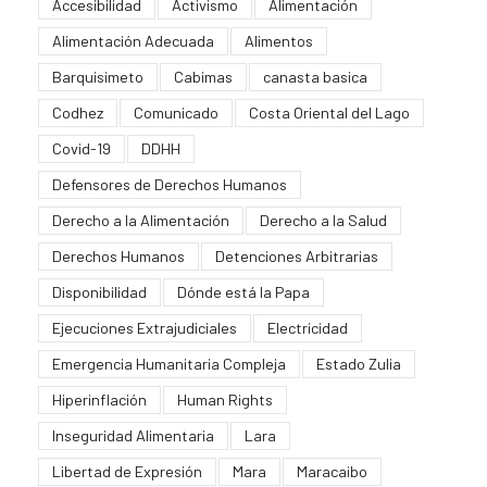
Accesibilidad
Activismo
Alimentación
Alimentación Adecuada
Alimentos
Barquisimeto
Cabimas
canasta basica
Codhez
Comunicado
Costa Oriental del Lago
Covid-19
DDHH
Defensores de Derechos Humanos
Derecho a la Alimentación
Derecho a la Salud
Derechos Humanos
Detenciones Arbitrarias
Disponibilidad
Dónde está la Papa
Ejecuciones Extrajudiciales
Electricidad
Emergencia Humanitaria Compleja
Estado Zulia
Hiperinflación
Human Rights
Inseguridad Alimentaria
Lara
Libertad de Expresión
Mara
Maracaibo