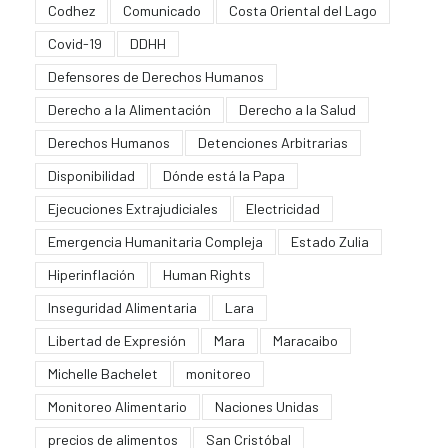
Codhez
Comunicado
Costa Oriental del Lago
Covid-19
DDHH
Defensores de Derechos Humanos
Derecho a la Alimentación
Derecho a la Salud
Derechos Humanos
Detenciones Arbitrarias
Disponibilidad
Dónde está la Papa
Ejecuciones Extrajudiciales
Electricidad
Emergencia Humanitaria Compleja
Estado Zulia
Hiperinflación
Human Rights
Inseguridad Alimentaria
Lara
Libertad de Expresión
Mara
Maracaibo
Michelle Bachelet
monitoreo
Monitoreo Alimentario
Naciones Unidas
precios de alimentos
San Cristóbal