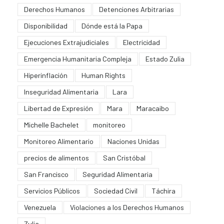
Derechos Humanos
Detenciones Arbitrarias
Disponibilidad
Dónde está la Papa
Ejecuciones Extrajudiciales
Electricidad
Emergencia Humanitaria Compleja
Estado Zulia
Hiperinflación
Human Rights
Inseguridad Alimentaria
Lara
Libertad de Expresión
Mara
Maracaibo
Michelle Bachelet
monitoreo
Monitoreo Alimentario
Naciones Unidas
precios de alimentos
San Cristóbal
San Francisco
Seguridad Alimentaria
Servicios Públicos
Sociedad Civil
Táchira
Venezuela
Violaciones a los Derechos Humanos
Zulia