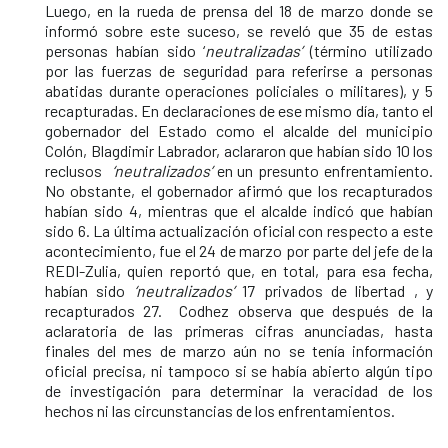
Luego, en la rueda de prensa del 18 de marzo donde se
informó sobre este suceso, se reveló que 35 de estas
personas habían sido ‘
neutralizadas’
(término utilizado
por las fuerzas de seguridad para referirse a personas
abatidas durante operaciones policiales o militares), y 5
recapturadas. En declaraciones de ese mismo día, tanto el
gobernador del Estado como el alcalde del municipio
Colón, Blagdimir Labrador, aclararon que habían sido 10 los
reclusos
‘neutralizados’
en un presunto enfrentamiento.
No obstante, el gobernador afirmó que los recapturados
habían sido 4, mientras que el alcalde indicó que habían
sido 6. La última actualización oficial con respecto a este
acontecimiento, fue el 24 de marzo por parte del jefe de la
REDI-Zulia, quien reportó que, en total, para esa fecha,
habían sido
‘neutralizados’
17 privados de libertad , y
recapturados 27. Codhez observa que después de la
aclaratoria de las primeras cifras anunciadas, hasta
finales del mes de marzo aún no se tenía información
oficial precisa, ni tampoco si se había abierto algún tipo
de investigación para determinar la veracidad de los
hechos ni las circunstancias de los enfrentamientos.