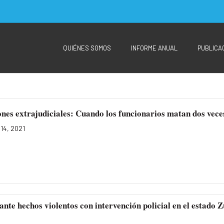
QUIÉNES SOMOS
INFORME ANUAL
PUBLICA
nes extrajudiciales: Cuando los funcionarios matan dos vece
14, 2021
te hechos violentos con intervención policial en el estado Z