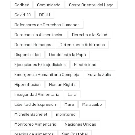
Codhez
Comunicado
Costa Oriental del Lago
Covid-19
DDHH
Defensores de Derechos Humanos
Derecho a la Alimentación
Derecho a la Salud
Derechos Humanos
Detenciones Arbitrarias
Disponibilidad
Dónde está la Papa
Ejecuciones Extrajudiciales
Electricidad
Emergencia Humanitaria Compleja
Estado Zulia
Hiperinflación
Human Rights
Inseguridad Alimentaria
Lara
Libertad de Expresión
Mara
Maracaibo
Michelle Bachelet
monitoreo
Monitoreo Alimentario
Naciones Unidas
precios de alimentos
San Cristóbal