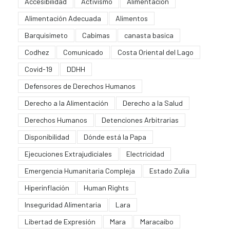
Accesibilidad
Activismo
Alimentación
Alimentación Adecuada
Alimentos
Barquisimeto
Cabimas
canasta basica
Codhez
Comunicado
Costa Oriental del Lago
Covid-19
DDHH
Defensores de Derechos Humanos
Derecho a la Alimentación
Derecho a la Salud
Derechos Humanos
Detenciones Arbitrarias
Disponibilidad
Dónde está la Papa
Ejecuciones Extrajudiciales
Electricidad
Emergencia Humanitaria Compleja
Estado Zulia
Hiperinflación
Human Rights
Inseguridad Alimentaria
Lara
Libertad de Expresión
Mara
Maracaibo