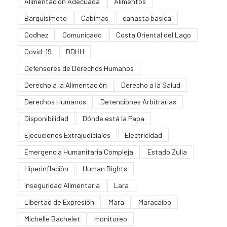
Alimentación Adecuada
Alimentos
Barquisimeto
Cabimas
canasta basica
Codhez
Comunicado
Costa Oriental del Lago
Covid-19
DDHH
Defensores de Derechos Humanos
Derecho a la Alimentación
Derecho a la Salud
Derechos Humanos
Detenciones Arbitrarias
Disponibilidad
Dónde está la Papa
Ejecuciones Extrajudiciales
Electricidad
Emergencia Humanitaria Compleja
Estado Zulia
Hiperinflación
Human Rights
Inseguridad Alimentaria
Lara
Libertad de Expresión
Mara
Maracaibo
Michelle Bachelet
monitoreo