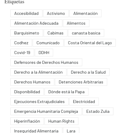
Etiquetas
Accesibilidad
Activismo
Alimentación
Alimentación Adecuada
Alimentos
Barquisimeto
Cabimas
canasta basica
Codhez
Comunicado
Costa Oriental del Lago
Covid-19
DDHH
Defensores de Derechos Humanos
Derecho a la Alimentación
Derecho a la Salud
Derechos Humanos
Detenciones Arbitrarias
Disponibilidad
Dónde está la Papa
Ejecuciones Extrajudiciales
Electricidad
Emergencia Humanitaria Compleja
Estado Zulia
Hiperinflación
Human Rights
Inseguridad Alimentaria
Lara