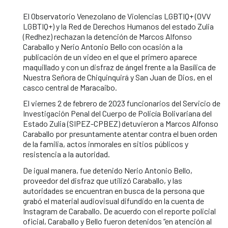
El Observatorio Venezolano de Violencias LGBTIQ+ (OVV
LGBTIQ+) y la Red de Derechos Humanos del estado Zulia
(Redhez) rechazan la detención de Marcos Alfonso
Caraballo y Nerio Antonio Bello con ocasión a la
publicación de un video en el que el primero aparece
maquillado y con un disfraz de ángel frente a la Basílica de
Nuestra Señora de Chiquinquirá y San Juan de Dios, en el
casco central de Maracaibo.
El viernes 2 de febrero de 2023 funcionarios del Servicio de
Investigación Penal del Cuerpo de Policía Bolivariana del
Estado Zulia (SIPEZ-CPBEZ) detuvieron a Marcos Alfonso
Caraballo por presuntamente atentar contra el buen orden
de la familia, actos inmorales en sitios públicos y
resistencia a la autoridad.
De igual manera, fue detenido Nerio Antonio Bello,
proveedor del disfraz que utilizó Caraballo, y las
autoridades se encuentran en busca de la persona que
grabó el material audiovisual difundido en la cuenta de
Instagram de Caraballo. De acuerdo con el reporte policial
oficial, Caraballo y Bello fueron detenidos “en atención al