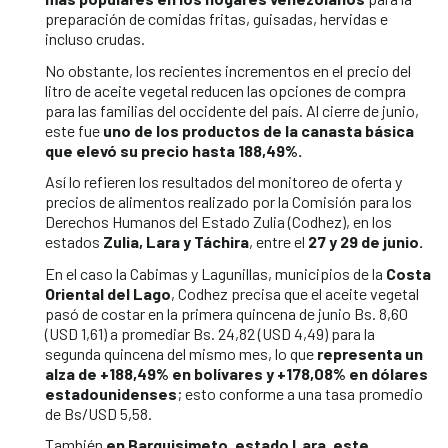
preparación de comidas fritas, guisadas, hervidas e
incluso crudas.
No obstante, los recientes incrementos en el precio del
litro de aceite vegetal reducen las opciones de compra
para las familias del occidente del país. Al cierre de junio,
este fue
uno de los productos de la canasta básica
que
elevó su precio hasta 188,49%.
Así lo refieren los resultados del monitoreo de oferta y
precios de alimentos realizado por la Comisión para los
Derechos Humanos del Estado Zulia (Codhez), en los
estados
Zulia, Lara y Táchira
, entre el
27 y 29 de junio.
En el caso la Cabimas y Lagunillas, municipios de la
Costa
Oriental del Lago
, Codhez precisa que el aceite vegetal
pasó de costar en la primera quincena de junio Bs. 8,60
(USD 1,61) a promediar Bs. 24,82 (USD 4,49) para la
segunda quincena del mismo mes, lo que
representa un
alza de +188,49% en bolívares y +178,08% en dólares
estadounidenses
; esto conforme a una tasa promedio
de Bs/USD 5,58.
También
en Barquisimeto, estado Lara, este