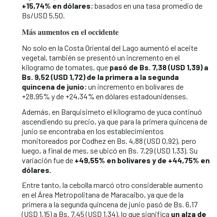
+15,74% en dólares
; basados en una tasa promedio de
Bs/USD 5,50.
Más aumentos en el occidente
No solo en la Costa Oriental del Lago aumentó el aceite
vegetal, también se presentó un incremento en el
kilogramo de tomates, que
pasó de Bs. 7,38 (USD 1,39) a
Bs. 9,52 (USD 1,72) de la primera a la segunda
quincena de junio
; un incremento en bolívares de
+28,95% y de +24,34% en dólares estadounidenses.
Además, en Barquisimeto el kilogramo de yuca continuó
ascendiendo su precio, ya que para la primera quincena de
junio se encontraba en los establecimientos
monitoreados por Codhez en Bs. 4,88 (USD 0,92), pero
luego, a final de mes, se ubicó en Bs. 7,29 (USD 1,33). Su
variación fue de
+49,55% en bolívares y de +44,75% en
dólares.
Entre tanto, la cebolla marcó otro considerable aumento
en el Área Metropolitana de Maracaibo, ya que de la
primera a la segunda quincena de junio pasó de Bs. 6,17
(USD 1,15) a Bs. 7,45 (USD 1,34), lo que significa
un alza de