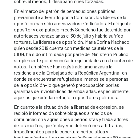
sobre, al menos, 11 desapariciones forzadas.
En el marco del patrón de persecuciones políticas
previamente advertido por la Comisión, los líderes de la
oposición han sido amenazados e indiciados. El dirigente
opositor y exdiputado Freddy Superlano fue detenido por
autoridades venezolanas el 30 de julio y habría sufrido
torturas. La lideresa de oposición, María Corina Machado,
quien desde 2019 cuenta con medidas cautelares de la
CIDH, ha sido intimidada por parte del Ministerio Público
simplemente por denunciar irregularidades en el conteo de
votos. También se han registrado amenazas a la
residencia de la Embajada de la República Argentina -en
donde se encuentran refugiadas al menos seis personas
de la oposición- lo que generó preocupación por las
garantías de inviolabilidad de embajadas, especialmente,
aquellas que brindan refugio a opositores políticos.
En cuanto a la situación de la libertad de expresión, se
recibió información sobre bloqueos a medios de
comunicación y agresiones a periodistas y trabajadores
de los medios, que incluyeron detenciones arbitrarias,
impedimentos para la cobertura periodística y
hostigamientos. Los registros indican al menos 60 casos