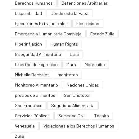
Derechos Humanos
Detenciones Arbitrarias
Disponibilidad
Dónde está la Papa
Ejecuciones Extrajudiciales
Electricidad
Emergencia Humanitaria Compleja
Estado Zulia
Hiperinflación
Human Rights
Inseguridad Alimentaria
Lara
Libertad de Expresión
Mara
Maracaibo
Michelle Bachelet
monitoreo
Monitoreo Alimentario
Naciones Unidas
precios de alimentos
San Cristóbal
San Francisco
Seguridad Alimentaria
Servicios Públicos
Sociedad Civil
Táchira
Venezuela
Violaciones a los Derechos Humanos
Zulia