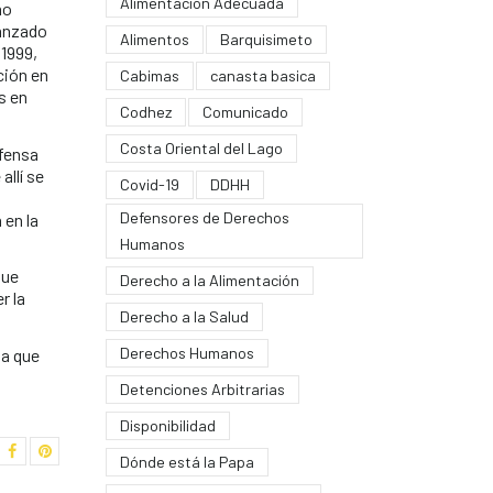
Alimentación Adecuada
no
canzado
Alimentos
Barquisimeto
 1999,
ción en
Cabimas
canasta basica
s en
Codhez
Comunicado
Costa Oriental del Lago
efensa
allí se
Covid-19
DDHH
Defensores de Derechos
 en la
Humanos
que
Derecho a la Alimentación
r la
Derecho a la Salud
Derechos Humanos
ia que
Detenciones Arbitrarias
Disponibilidad
Dónde está la Papa