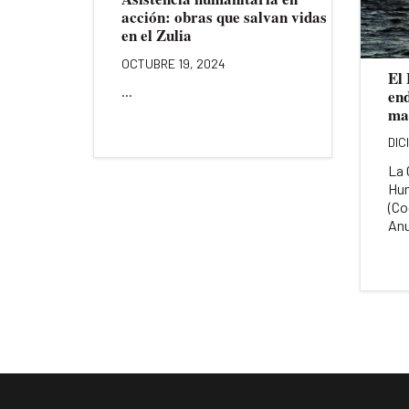
acción: obras que salvan vidas
en el Zulia
OCTUBRE 19, 2024
El
...
en
ma
DIC
La 
Hum
(Co
Anu