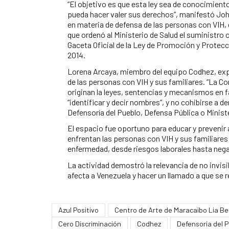
“El objetivo es que esta ley sea de conocimient
pueda hacer valer sus derechos”, manifestó Jo
en materia de defensa de las personas con VIH, de
que ordenó al Ministerio de Salud el suministro
Gaceta Oficial de la Ley de Promoción y Protecci
2014.
Lorena Arcaya, miembro del equipo Codhez, expu
de las personas con VIH y sus familiares. “La Co
originan la leyes, sentencias y mecanismos en f
“identificar y decir nombres”, y no cohibirse a 
Defensoría del Pueblo, Defensa Pública o Minist
El espacio fue oportuno para educar y prevenir 
enfrentan las personas con VIH y sus familiares
enfermedad, desde riesgos laborales hasta neg
La actividad demostró la relevancia de no invis
afecta a Venezuela y hacer un llamado a que se
Azul Positivo
Centro de Arte de Maracaibo Lia B
Cero Discriminación
Codhez
Defensoría del 