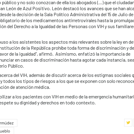
o público y no solo conozcan de ella los abogados (…) que el ciudada
han León de Azul Positivo. León destacó los avances que se han al
sde la decisión de la Sala Político Administrativa del 15 de Julio de
 obligatorio de los medicamentos antirretrovirales hasta la promulga
ón del Derecho a la Igualdad de las Personas con VIH y sus familiare
so a los asistentes los aspectos más relevantes sobre la ley en d
nstitución de la República prohíbe toda forma de discriminación y de 
avor de la igualdad”, afirmó. Asimismo, enfatizó la importancia de
denunciar en casos de discriminación hasta agotar cada instancia, sea
erio Público.
acerca del VIH, además de discutir acerca de los estigmas sociales 
 y todos los tipos de riesgos a los que se exponen con solo reconoce
ación de atención médica.
ibilizar a los pacientes con VIH en medio de la emergencia humanitar
 respete su dignidad y derechos en todo contexto.
ermúdez
Pueblo