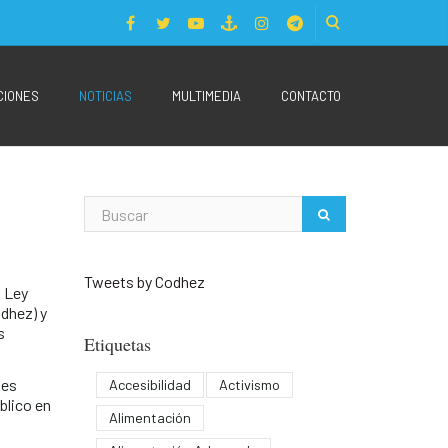
CIONES
NOTICIAS
MULTIMEDIA
CONTACTO
Tweets by Codhez
a Ley
dhez) y
s
Etiquetas
nes
Accesibilidad
Activismo
blico en
Alimentación