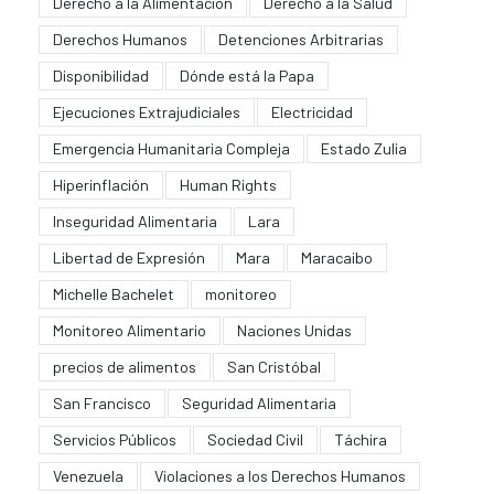
Derecho a la Alimentación
Derecho a la Salud
Derechos Humanos
Detenciones Arbitrarias
Disponibilidad
Dónde está la Papa
Ejecuciones Extrajudiciales
Electricidad
Emergencia Humanitaria Compleja
Estado Zulia
Hiperinflación
Human Rights
Inseguridad Alimentaria
Lara
Libertad de Expresión
Mara
Maracaibo
Michelle Bachelet
monitoreo
Monitoreo Alimentario
Naciones Unidas
precios de alimentos
San Cristóbal
San Francisco
Seguridad Alimentaria
Servicios Públicos
Sociedad Civil
Táchira
Venezuela
Violaciones a los Derechos Humanos