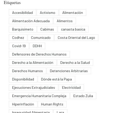
Etiquetas
Accesibilidad
Activismo
Alimentación
Alimentación Adecuada
Alimentos
Barquisimeto
Cabimas
canasta basica
Codhez
Comunicado
Costa Oriental del Lago
Covid-19
DDHH
Defensores de Derechos Humanos
Derecho a la Alimentación
Derecho a la Salud
Derechos Humanos
Detenciones Arbitrarias
Disponibilidad
Dónde está la Papa
Ejecuciones Extrajudiciales
Electricidad
Emergencia Humanitaria Compleja
Estado Zulia
Hiperinflación
Human Rights
Inseguridad Alimentaria
Lara