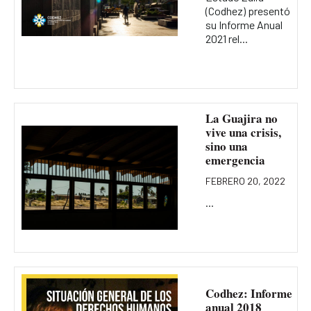
(Codhez) presentó
su Informe Anual
2021 rel...
La Guajira no
vive una crisis,
sino una
emergencia
FEBRERO 20, 2022
...
Codhez: Informe
anual 2018