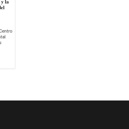
 y la
del
 Centro
tal
s