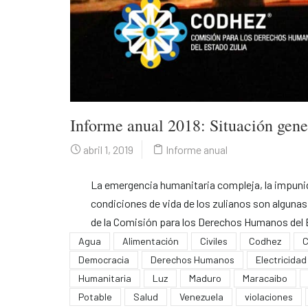
Informe anual 2018: Situación gene
abril 1, 2019
Informe anual
La emergencia humanitaria compleja, la impunid
condiciones de vida de los zulianos son alguna
de la Comisión para los Derechos Humanos del 
Agua
Alimentación
Civiles
Codhez
C
Democracia
Derechos Humanos
Electricidad
Humanitaria
Luz
Maduro
Maracaibo
Potable
Salud
Venezuela
violaciones