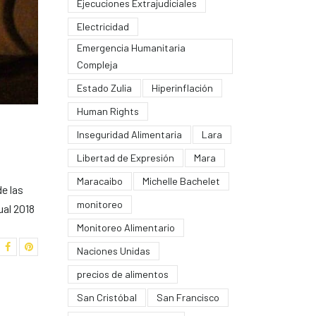
Ejecuciones Extrajudiciales
Electricidad
Emergencia Humanitaria
Compleja
Estado Zulia
Hiperinflación
Human Rights
Inseguridad Alimentaria
Lara
Libertad de Expresión
Mara
Maracaibo
Michelle Bachelet
e las
monitoreo
ual 2018
Monitoreo Alimentario
Naciones Unidas
precios de alimentos
San Cristóbal
San Francisco