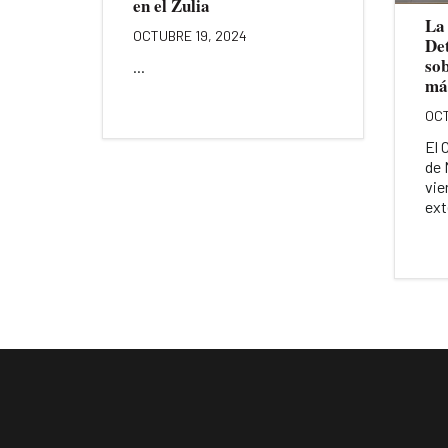
en el Zulia
La
OCTUBRE 19, 2024
De
so
...
má
OCT
El 
de 
vie
ext