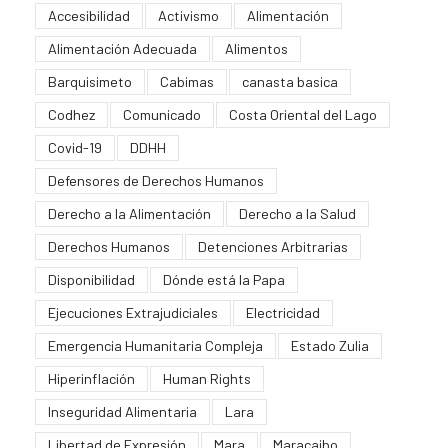
Accesibilidad
Activismo
Alimentación
Alimentación Adecuada
Alimentos
Barquisimeto
Cabimas
canasta basica
Codhez
Comunicado
Costa Oriental del Lago
Covid-19
DDHH
Defensores de Derechos Humanos
Derecho a la Alimentación
Derecho a la Salud
Derechos Humanos
Detenciones Arbitrarias
Disponibilidad
Dónde está la Papa
Ejecuciones Extrajudiciales
Electricidad
Emergencia Humanitaria Compleja
Estado Zulia
Hiperinflación
Human Rights
Inseguridad Alimentaria
Lara
Libertad de Expresión
Mara
Maracaibo