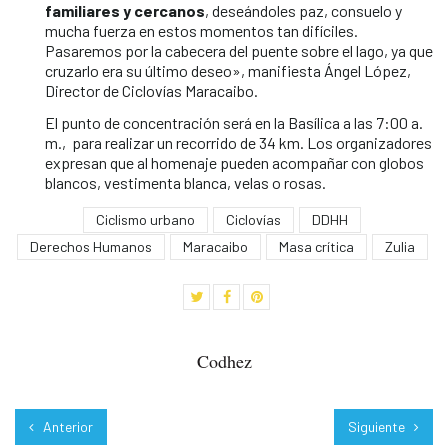
familiares y cercanos
, deseándoles paz, consuelo y
mucha fuerza en estos momentos tan difíciles.
Pasaremos por la cabecera del puente sobre el lago, ya que
cruzarlo era su último deseo», manifiesta Ángel López,
Director de Ciclovías Maracaibo.
El punto de concentración será en la Basílica a las 7:00 a.
m., para realizar un recorrido de 34 km. Los organizadores
expresan que al homenaje pueden acompañar con globos
blancos, vestimenta blanca, velas o rosas.
Ciclismo urbano
Ciclovías
DDHH
Derechos Humanos
Maracaibo
Masa crítica
Zulia
Codhez
Anterior
Siguiente