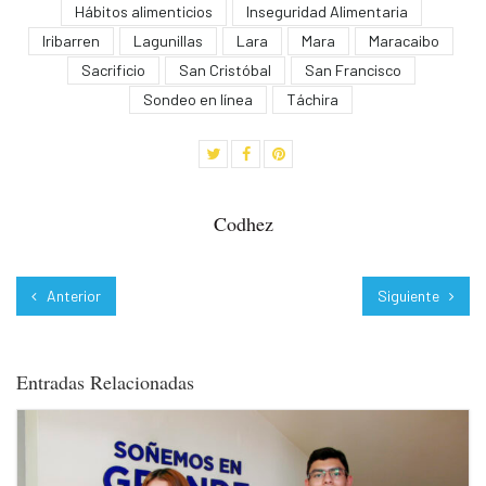
Hábitos alimenticios
Inseguridad Alimentaria
Iribarren
Lagunillas
Lara
Mara
Maracaibo
Sacrificio
San Cristóbal
San Francisco
Sondeo en línea
Táchira
Codhez
Anterior
Siguiente
Entradas Relacionadas