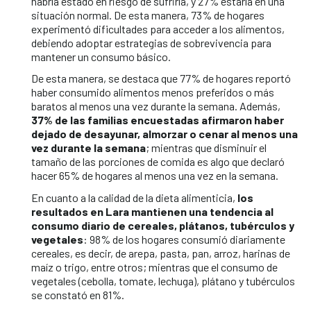
habría estado en riesgo de sufrirla, y 27% estaría en una
situación normal. De esta manera, 73% de hogares
experimentó dificultades para acceder a los alimentos,
debiendo adoptar estrategias de sobrevivencia para
mantener un consumo básico.
De esta manera, se destaca que 77% de hogares reportó
haber consumido alimentos menos preferidos o más
baratos al menos una vez durante la semana. Además,
37% de las familias encuestadas afirmaron haber
dejado de desayunar, almorzar o cenar al menos una
vez durante la semana
; mientras que disminuir el
tamaño de las porciones de comida es algo que declaró
hacer 65% de hogares al menos una vez en la semana.
En cuanto a la calidad de la dieta alimenticia,
los
resultados en Lara mantienen una tendencia al
consumo diario de cereales, plátanos, tubérculos y
vegetales
: 98% de los hogares consumió diariamente
cereales, es decir, de arepa, pasta, pan, arroz, harinas de
maíz o trigo, entre otros; mientras que el consumo de
vegetales (cebolla, tomate, lechuga), plátano y tubérculos
se constató en 81%.