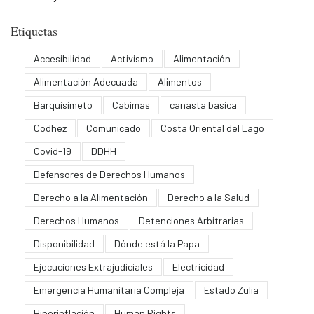
Etiquetas
Accesibilidad
Activismo
Alimentación
Alimentación Adecuada
Alimentos
Barquisimeto
Cabimas
canasta basica
Codhez
Comunicado
Costa Oriental del Lago
Covid-19
DDHH
Defensores de Derechos Humanos
Derecho a la Alimentación
Derecho a la Salud
Derechos Humanos
Detenciones Arbitrarias
Disponibilidad
Dónde está la Papa
Ejecuciones Extrajudiciales
Electricidad
Emergencia Humanitaria Compleja
Estado Zulia
Hiperinflación
Human Rights