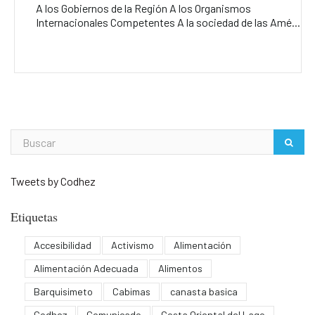
A los Gobiernos de la Región A los Organismos
Internacionales Competentes A la sociedad de las Amé...
Tweets by Codhez
Etiquetas
Accesibilidad
Activismo
Alimentación
Alimentación Adecuada
Alimentos
Barquisimeto
Cabimas
canasta basica
Codhez
Comunicado
Costa Oriental del Lago