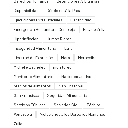
Derechos Humanos
Detenciones Arbitrarias
Disponibilidad
Dónde está la Papa
Ejecuciones Extrajudiciales
Electricidad
Emergencia Humanitaria Compleja
Estado Zulia
Hiperinflación
Human Rights
Inseguridad Alimentaria
Lara
Libertad de Expresión
Mara
Maracaibo
Michelle Bachelet
monitoreo
Monitoreo Alimentario
Naciones Unidas
precios de alimentos
San Cristóbal
San Francisco
Seguridad Alimentaria
Servicios Públicos
Sociedad Civil
Táchira
Venezuela
Violaciones a los Derechos Humanos
Zulia