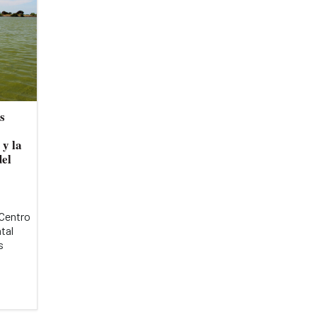
s
 y la
del
 Centro
tal
s