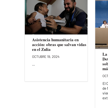
Asistencia humanitaria en
acción: obras que salvan vidas
en el Zulia
La
OCTUBRE 19, 2024
De
so
...
má
OCT
El 
de 
vie
ext