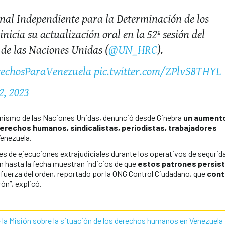
nal Independiente para la Determinación de los
inicia su actualización oral en la 52º sesión del
de las Naciones Unidas (
@UN_HRC
).
rechosParaVenezuela
pic.twitter.com/ZPlvS8THYL
2, 2023
anismo de las Naciones Unidas, denunció desde Ginebra
un aumento
erechos humanos, sindicalistas, periodistas, trabajadores
enezuela.
es de ejecuciones extrajudiciales durante los operativos de segurida
n hasta la fecha muestran indicios de que
estos patrones persis
uerza del orden, reportado por la ONG Control Ciudadano, que
cont
rón”, explicó.
e la Misión sobre la situación de los derechos humanos en Venezuela