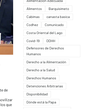
Alimentación Adecuada
Alimentos
Barquisimeto
Cabimas
canasta basica
Codhez
Comunicado
Costa Oriental del Lago
Covid-19
DDHH
Defensores de Derechos
Humanos
a
Derecho a la Alimentación
Derecho a la Salud
Derechos Humanos
Detenciones Arbitrarias
te de
Disponibilidad
ovilizar
Dónde está la Papa
 los que