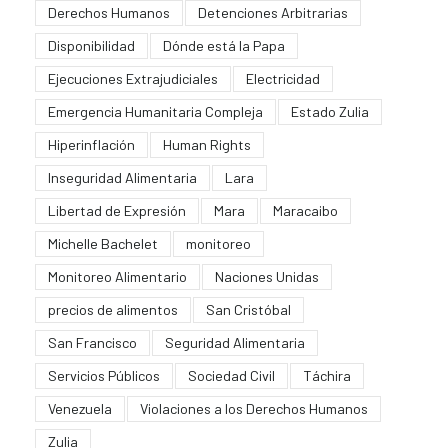
Derechos Humanos
Detenciones Arbitrarias
Disponibilidad
Dónde está la Papa
Ejecuciones Extrajudiciales
Electricidad
Emergencia Humanitaria Compleja
Estado Zulia
Hiperinflación
Human Rights
Inseguridad Alimentaria
Lara
Libertad de Expresión
Mara
Maracaibo
Michelle Bachelet
monitoreo
Monitoreo Alimentario
Naciones Unidas
precios de alimentos
San Cristóbal
San Francisco
Seguridad Alimentaria
Servicios Públicos
Sociedad Civil
Táchira
Venezuela
Violaciones a los Derechos Humanos
Zulia