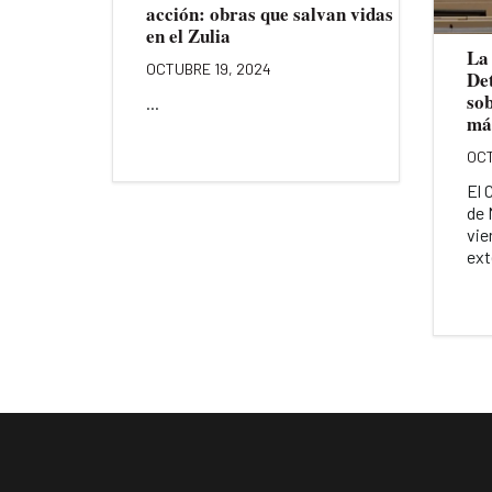
acción: obras que salvan vidas
en el Zulia
La
OCTUBRE 19, 2024
De
so
...
má
OCT
El 
de 
vie
ext