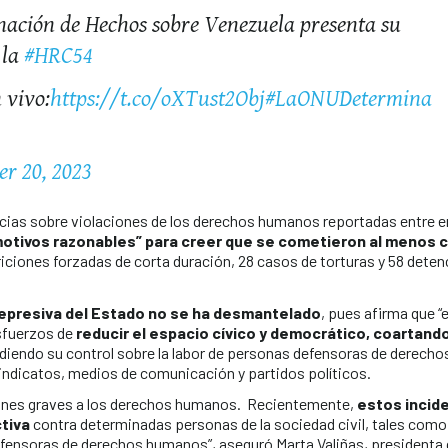
nación de Hechos sobre Venezuela presenta su
 la
#HRC54
 vivo:
https://t.co/oXTust2Obj
#LaONUDetermina
r 20, 2023
uncias sobre violaciones de los derechos humanos reportadas entre e
motivos razonables” para creer que se cometieron al menos 
riciones forzadas de corta duración, 28 casos de torturas y 58 dete
represiva del Estado no se ha desmantelado
, pues afirma que “e
sfuerzos de
reducir el espacio cívico y democrático, coartando
diendo su control sobre la labor de personas defensoras de derecho
sindicatos, medios de comunicación y partidos políticos.
ones graves a los derechos humanos. Recientemente,
estos incid
tiva
contra determinadas personas de la sociedad civil, tales como
efensoras de derechos humanos”, aseguró Marta Valiñas, presidenta 