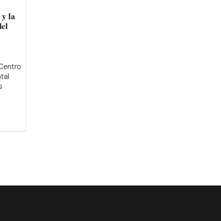
 y la
del
 Centro
tal
s