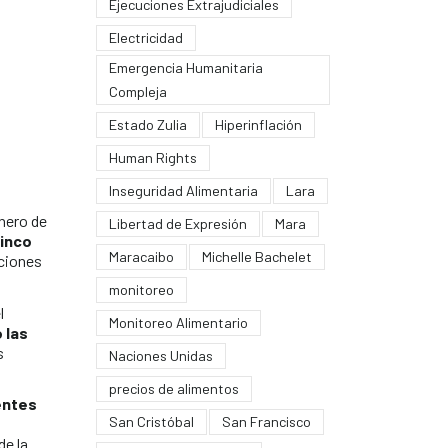
Ejecuciones Extrajudiciales
Electricidad
Emergencia Humanitaria
Compleja
Estado Zulia
Hiperinflación
Human Rights
Inseguridad Alimentaria
Lara
nero de
Libertad de Expresión
Mara
cinco
Maracaibo
Michelle Bachelet
nciones
monitoreo
l
Monitoreo Alimentario
 las
s
Naciones Unidas
precios de alimentos
entes
San Cristóbal
San Francisco
de la