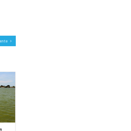
iente
s