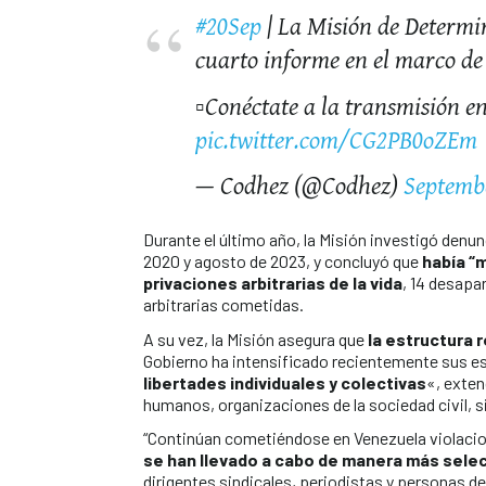
#20Sep
| La Misión de Determi
cuarto informe en el marco de
▫️Conéctate a la transmisión en
pic.twitter.com/CG2PB0oZEm
— Codhez (@Codhez)
Septembe
Durante el último año, la Misión investigó den
2020 y agosto de 2023, y concluyó que
había “
privaciones arbitrarias de la vida
, 14 desapa
arbitrarias cometidas.
A su vez, la Misión asegura que
la estructura 
Gobierno ha intensificado recientemente sus e
libertades individuales y colectivas
«, exten
humanos, organizaciones de la sociedad civil, 
“Continúan cometiéndose en Venezuela violaci
se han llevado a cabo de manera más selec
dirigentes sindicales, periodistas y personas d