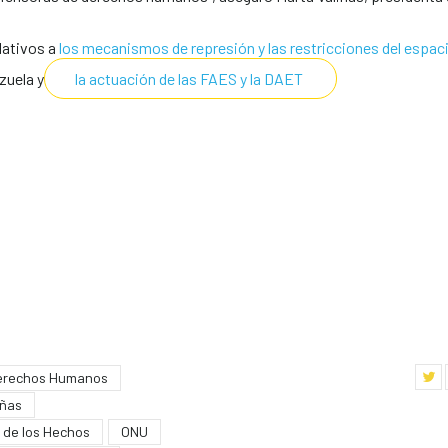
lativos a
los mecanismos de represión y las restricciones del espaci
zuela y
la actuación de las FAES y la DAET
erechos Humanos
iñas
 de los Hechos
ONU