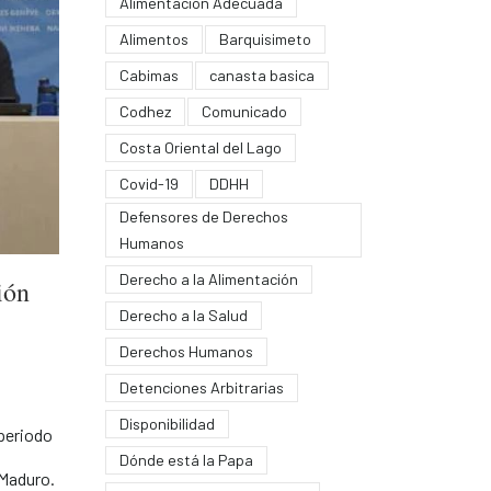
Alimentación Adecuada
Alimentos
Barquisimeto
Cabimas
canasta basica
Codhez
Comunicado
Costa Oriental del Lago
Covid-19
DDHH
Defensores de Derechos
Humanos
Derecho a la Alimentación
ión
Derecho a la Salud
Derechos Humanos
Detenciones Arbitrarias
Disponibilidad
 periodo
Dónde está la Papa
 Maduro.