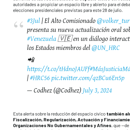
autoridades a propiciar un espacio libre y abierto para el deba
elecciones presidenciales previstas para este 28 de julio.
#3Jul
| El Alto Comisionado
@volker_tur
presenta su nueva actualización oral so
#Venezuela
🇻🇪 en un diálogo interact
los Estados miembros del
@UN_HRC
📲
https://t.co/tHdnoJAUFf
#MásJusticiaM
|
#HRC56
pic.twitter.com/qzBCu6En5p
— Codhez (@Codhez)
July 3, 2024
Esta alerta sobre la reducción del espacio cívico
también al
Fiscalización, Regularización, Actuación y Financiamie
Organizaciones No Gubernamentales y Afines
, que —de