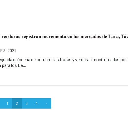
 verduras registran incremento en los mercados de Lara, Tá
E 3, 2021
egunda quincena de octubre, las frutas y verduras monitoreadas por 
para los De...
1
2
3
4
›