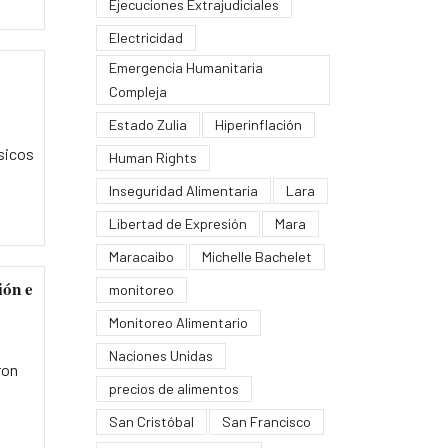
Ejecuciones Extrajudiciales
Electricidad
Emergencia Humanitaria
Compleja
Estado Zulia
Hiperinflación
ásicos
Human Rights
Inseguridad Alimentaria
Lara
Libertad de Expresión
Mara
Maracaibo
Michelle Bachelet
ión e
monitoreo
Monitoreo Alimentario
Naciones Unidas
ron
precios de alimentos
San Cristóbal
San Francisco