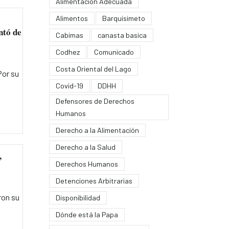
Alimentación Adecuada
Alimentos
Barquisimeto
ntó de
Cabimas
canasta basica
Codhez
Comunicado
Costa Oriental del Lago
Por su
Covid-19
DDHH
Defensores de Derechos
Humanos
Derecho a la Alimentación
Derecho a la Salud
,
Derechos Humanos
Detenciones Arbitrarias
ron su
Disponibilidad
Dónde está la Papa