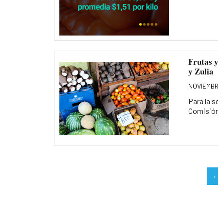
Frutas y
y Zulia
NOVIEMBR
Para la s
Comisión 
‹