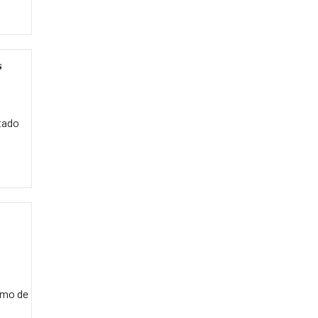
s
tado
tmo de