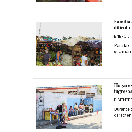
Familias
dificult
ENERO 6,
Para la s
que monit
Hogares 
ingreso
DICIEMBRE
Durante t
caracteri