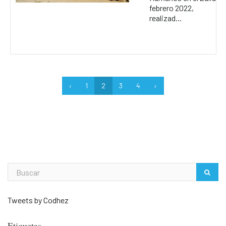
febrero 2022,
realizad...
‹
1
2
3
4
›
Tweets by Codhez
Etiquetas