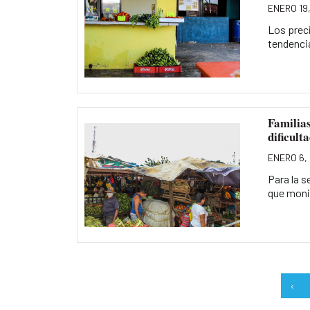
ENERO 19
Los prec
tendencia
Familias
dificult
ENERO 6,
Para la s
que monit
‹