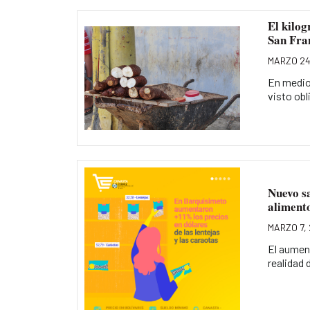
El kilog
San Fra
MARZO 24
En medio
visto obl
Nuevo sa
aliment
MARZO 7,
El aument
realidad 