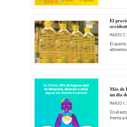
El preci
occiden
MARZO 7,
El aceite
alimentos
Más de l
un día d
MARZO 1,
En el est
frente a l