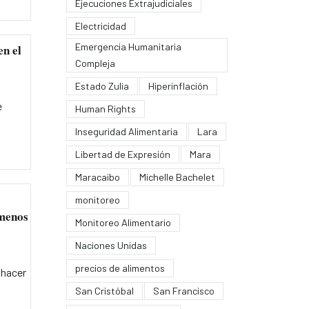
Ejecuciones Extrajudiciales
Electricidad
Emergencia Humanitaria
en el
Compleja
Estado Zulia
Hiperinflación
e
Human Rights
Inseguridad Alimentaria
Lara
Libertad de Expresión
Mara
Maracaibo
Michelle Bachelet
monitoreo
 menos
Monitoreo Alimentario
Naciones Unidas
precios de alimentos
 hacer
San Cristóbal
San Francisco