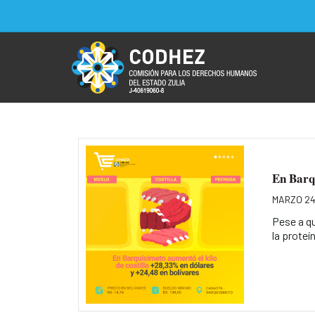
En Barqu
MARZO 24
Pese a qu
la proteín