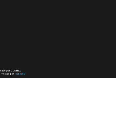
eñado por CODHEZ
rrollado por
iconosCS