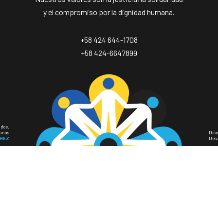
y el compromiso por la dignidad humana.
+58 424 644-1708
+58 424-6647899
ados.
anos
Dis
HEZ
Desa