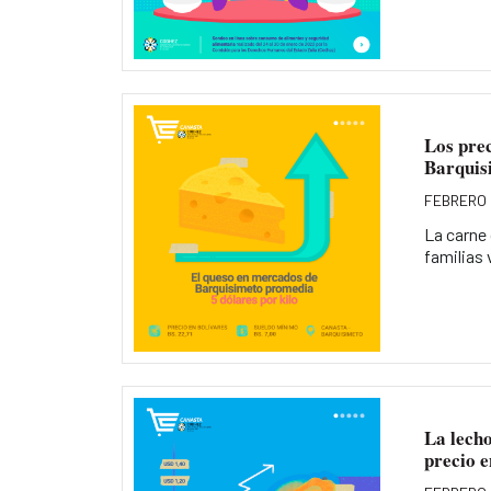
Los prec
Barquis
FEBRERO 
La carne 
familias 
La lecho
precio e