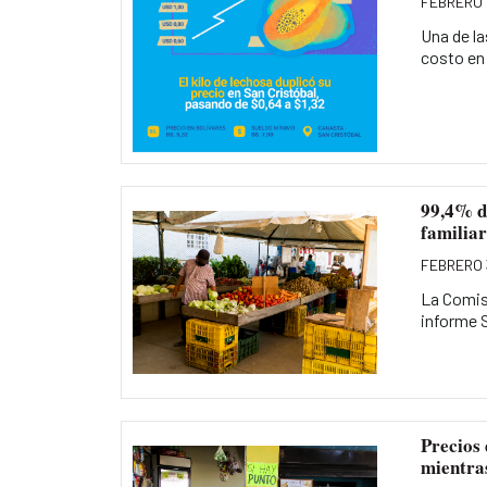
FEBRERO 
Una de l
costo en 
99,4% de
familia
FEBRERO 
La Comis
informe S
Precios 
mientras