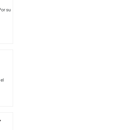
Por su
el
,