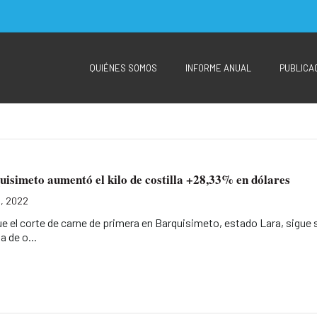
QUIÉNES SOMOS
INFORME ANUAL
PUBLICA
isimeto aumentó el kilo de costilla +28,33% en dólares
, 2022
e el corte de carne de primera en Barquisimeto, estado Lara, sigue 
a de o...