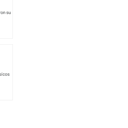
ron su
ásicos